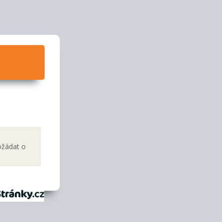
ožádat o
tránky.cz