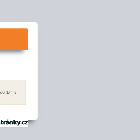
ožádat o
tránky.cz