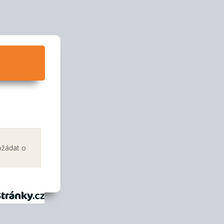
ožádat o
tránky.cz