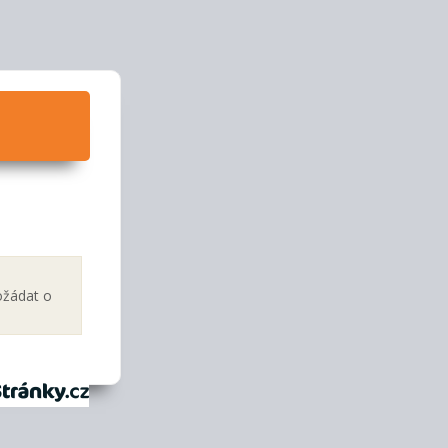
ožádat o
tránky.cz