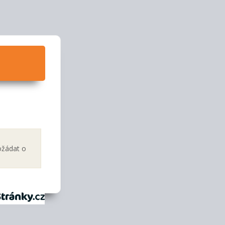
ožádat o
tránky.cz