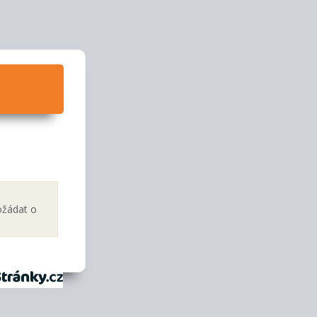
ožádat o
tránky.cz