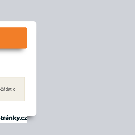
ožádat o
tránky.cz