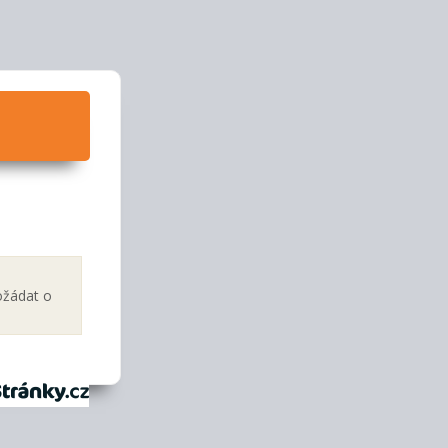
ožádat o
tránky.cz