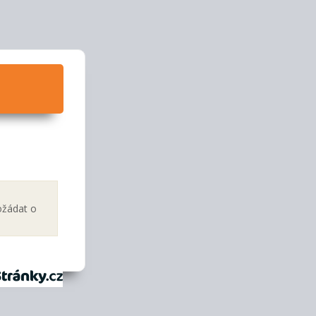
ožádat o
tránky.cz