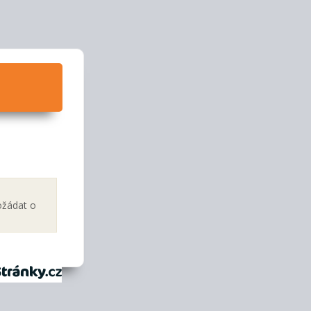
ožádat o
tránky.cz