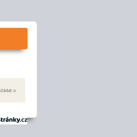
ožádat o
tránky.cz