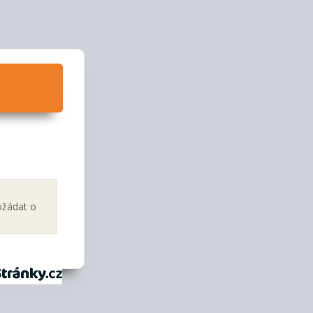
ožádat o
tránky.cz