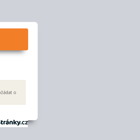
ožádat o
tránky.cz