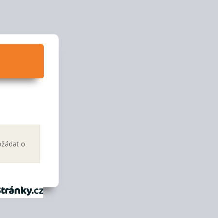
ožádat o
tránky.cz