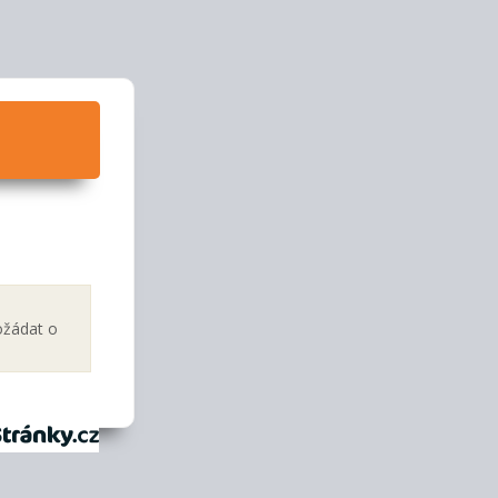
ožádat o
tránky.cz