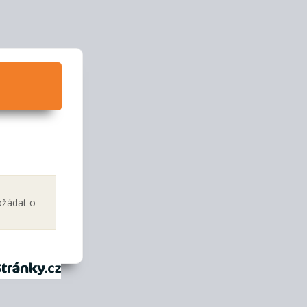
ožádat o
tránky.cz