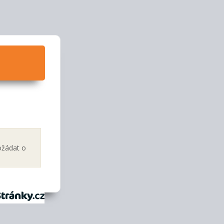
ožádat o
tránky.cz